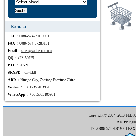
Kontakt
TEL：
0086-574-89019961
FAX：
0086-574-87283161
Email：
sales@sanhe-nb.com
QQ：
422159735
P.I.C：
ANNIE
SKYPE：
carriekll
ADD：
Ningbo City, Zhejiang Province China
Wechat：
+8615355103951
WhatsApp：
+8615355103951
Copyright © 2007--2013 FED 
ADD:Ningbo C
TEL:0086-574-89019961 FAX:0